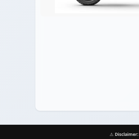
⚠️
Disclaimer: