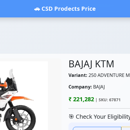
🚗 CSD Prodects Price
BAJAJ KTM
Variant:
250 ADVENTURE 
Company:
BAJAJ
₹ 221,282
| SKU: 67871
🎯 Check Your Eligibili