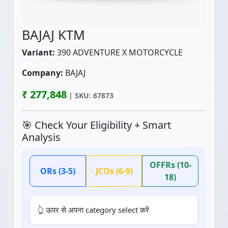
BAJAJ KTM
Variant:
390 ADVENTURE X MOTORCYCLE
Company:
BAJAJ
₹ 277,848
| SKU: 67873
🎯 Check Your Eligibility + Smart
Analysis
OFFRs (10-
ORs (3-5)
JCOs (6-9)
18)
👆 ऊपर से अपना category select करें