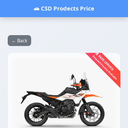
🚗 CSD Prodects Price
← Back
💰 PAID SERVICE
Demand Process Available