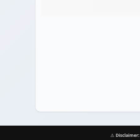
⚠️
Disclaimer: