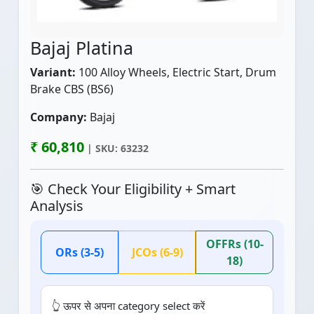
Bajaj Platina
Variant:
100 Alloy Wheels, Electric Start, Drum
Brake CBS (BS6)
Company:
Bajaj
₹ 60,810
| SKU: 63232
🎯 Check Your Eligibility + Smart
Analysis
OFFRs (10-
ORs (3-5)
JCOs (6-9)
18)
👆 ऊपर से अपना category select करें