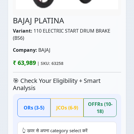
BAJAJ PLATINA
Variant:
110 ELECTRIC START DRUM BRAKE
(BS6)
Company:
BAJAJ
₹ 63,989
| SKU: 63258
🎯 Check Your Eligibility + Smart
Analysis
OFFRs (10-
ORs (3-5)
JCOs (6-9)
18)
👆 ऊपर से अपना category select करें