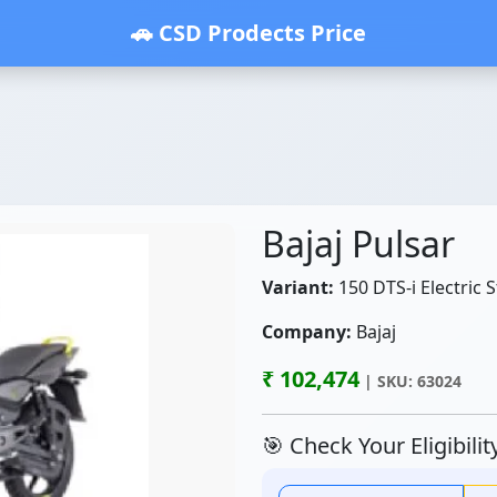
🚗 CSD Prodects Price
Bajaj Pulsar
Variant:
150 DTS-i Electric S
Company:
Bajaj
₹ 102,474
| SKU: 63024
🎯 Check Your Eligibili