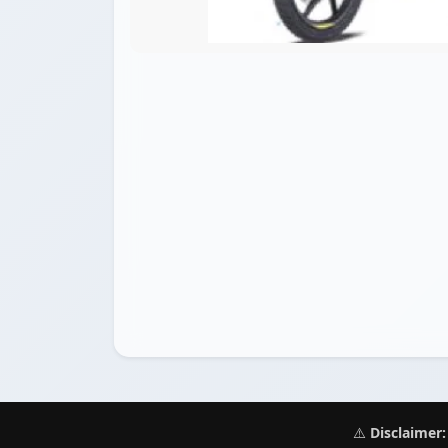
⚠️
Disclaimer: