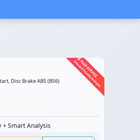
💰 PAID SERVICE
Demand Process Available
tart, Disc Brake ABS (BS6)
ty + Smart Analysis