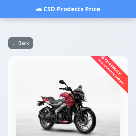
🚗 CSD Prodects Price
← Back
💰 PAID SERVICE
Demand Process Available