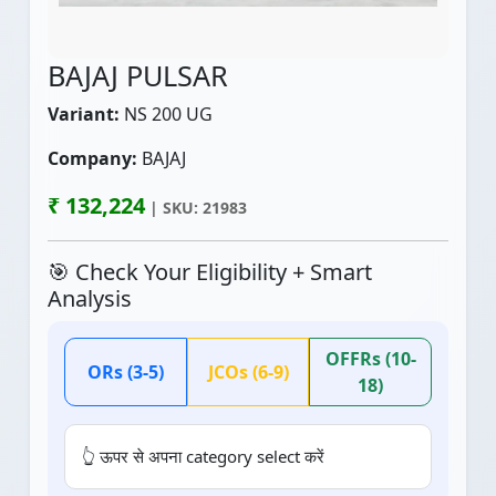
BAJAJ PULSAR
Variant:
NS 200 UG
Company:
BAJAJ
₹ 132,224
| SKU: 21983
🎯 Check Your Eligibility + Smart
Analysis
OFFRs (10-
ORs (3-5)
JCOs (6-9)
18)
👆 ऊपर से अपना category select करें