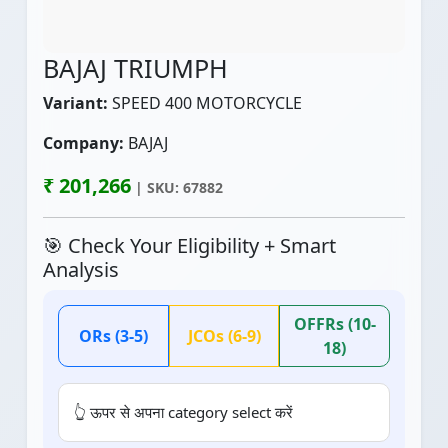
BAJAJ TRIUMPH
Variant:
SPEED 400 MOTORCYCLE
Company:
BAJAJ
₹ 201,266
| SKU: 67882
🎯 Check Your Eligibility + Smart
Analysis
OFFRs (10-
ORs (3-5)
JCOs (6-9)
18)
👆 ऊपर से अपना category select करें