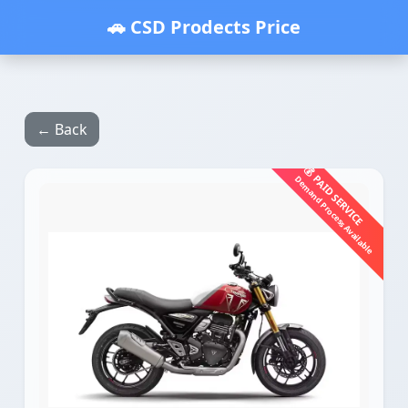
🚗 CSD Prodects Price
← Back
💰 PAID SERVICE
Demand Process Available