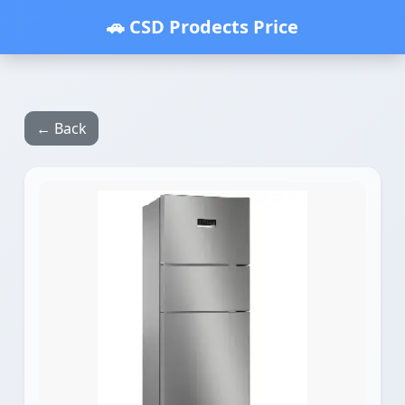
🚗 CSD Prodects Price
← Back