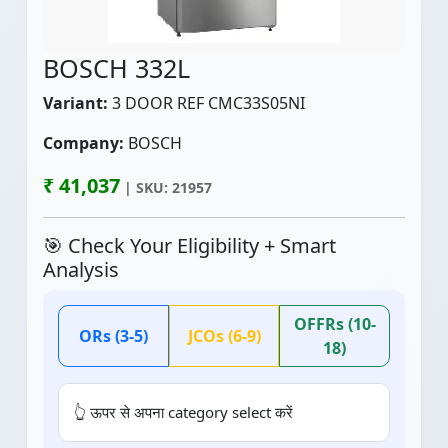
BOSCH 332L
Variant:
3 DOOR REF CMC33S05NI
Company:
BOSCH
₹ 41,037
| SKU: 21957
🎯 Check Your Eligibility + Smart
Analysis
OFFRs (10-
ORs (3-5)
JCOs (6-9)
18)
👆 ऊपर से अपना category select करें