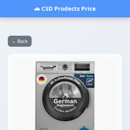
🚗 CSD Prodects Price
← Back