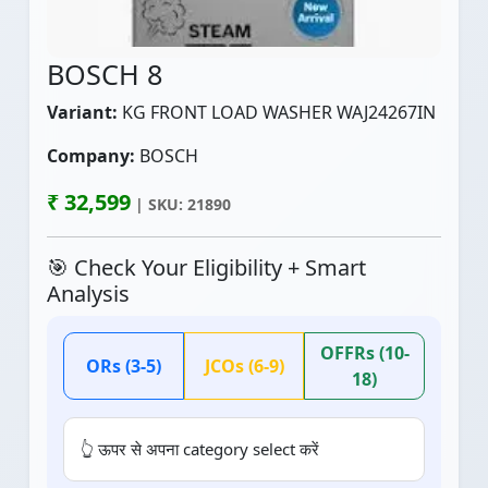
BOSCH 8
Variant:
KG FRONT LOAD WASHER WAJ24267IN
Company:
BOSCH
₹ 32,599
| SKU: 21890
🎯 Check Your Eligibility + Smart
Analysis
OFFRs (10-
ORs (3-5)
JCOs (6-9)
18)
👆 ऊपर से अपना category select करें