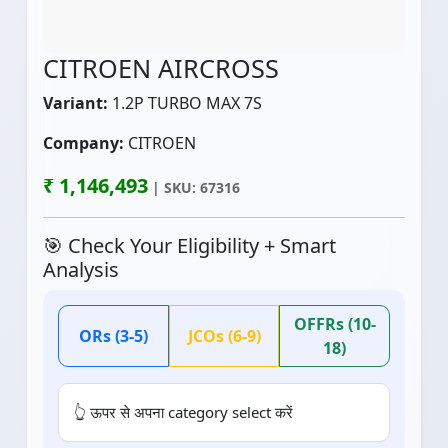
CITROEN AIRCROSS
Variant:
1.2P TURBO MAX 7S
Company:
CITROEN
₹ 1,146,493
| SKU: 67316
🎯 Check Your Eligibility + Smart
Analysis
OFFRs (10-
ORs (3-5)
JCOs (6-9)
18)
👆 ऊपर से अपना category select करें