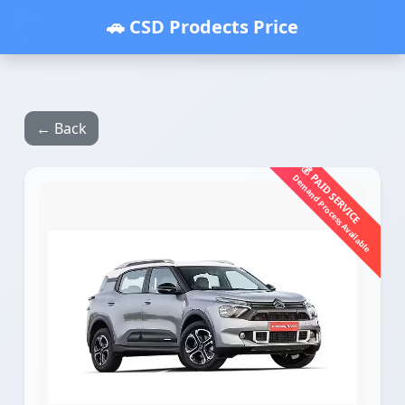
🚗 CSD Prodects Price
← Back
💰 PAID SERVICE
Demand Process Available