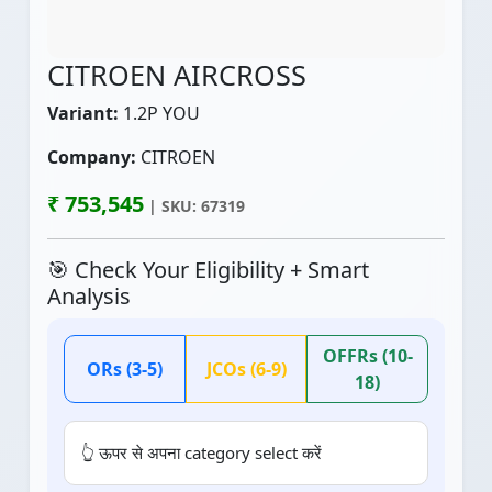
CITROEN AIRCROSS
Variant:
1.2P YOU
Company:
CITROEN
₹ 753,545
| SKU: 67319
🎯 Check Your Eligibility + Smart
Analysis
OFFRs (10-
ORs (3-5)
JCOs (6-9)
18)
👆 ऊपर से अपना category select करें