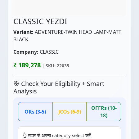
CLASSIC YEZDI
Variant:
ADVENTURE-TWIN HEAD LAMP-MATT
BLACK
Company:
CLASSIC
₹ 189,278
| SKU: 22035
🎯 Check Your Eligibility + Smart
Analysis
OFFRs (10-
ORs (3-5)
JCOs (6-9)
18)
👆 ऊपर से अपना category select करें