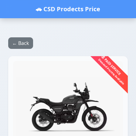
🚗 CSD Prodects Price
← Back
💰 PAID SERVICE
Demand Process Available