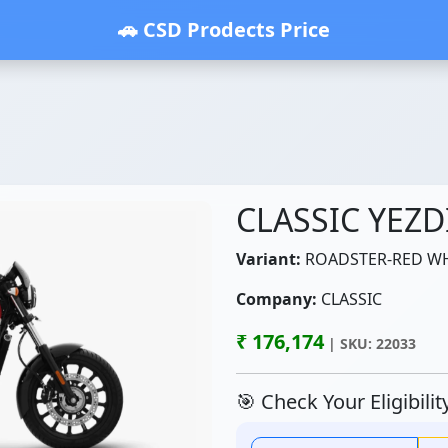
🚗 CSD Prodects Price
CLASSIC YEZD
Variant:
ROADSTER-RED WH
Company:
CLASSIC
₹ 176,174
| SKU: 22033
🎯 Check Your Eligibili