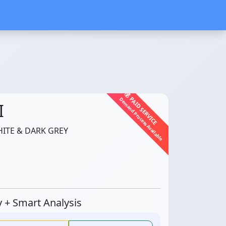
💰 PAID SERVICE
Demand Process Available
I
ITE & DARK GREY
ty + Smart Analysis