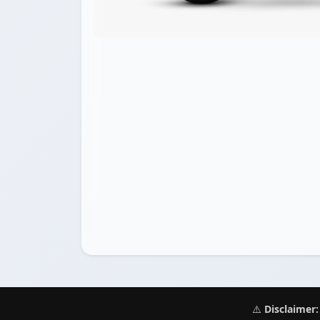
⚠️
Disclaimer: