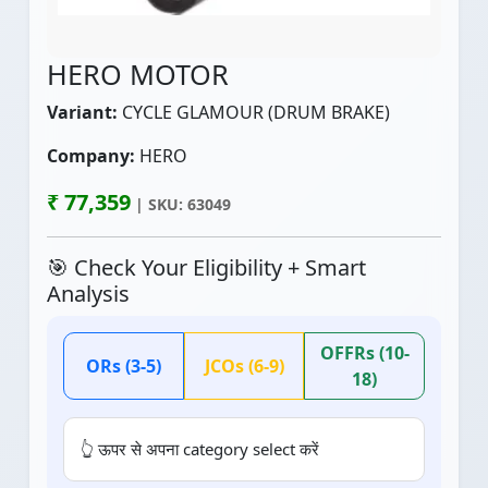
HERO MOTOR
Variant:
CYCLE GLAMOUR (DRUM BRAKE)
Company:
HERO
₹ 77,359
| SKU: 63049
🎯 Check Your Eligibility + Smart
Analysis
OFFRs (10-
ORs (3-5)
JCOs (6-9)
18)
👆 ऊपर से अपना category select करें