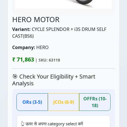
HERO MOTOR
Variant:
CYCLE SPLENDOR + i3S DRUM SELF
CAST(BS6)
Company:
HERO
₹ 71,863
| SKU: 63118
🎯 Check Your Eligibility + Smart
Analysis
OFFRs (10-
ORs (3-5)
JCOs (6-9)
18)
👆 ऊपर से अपना category select करें