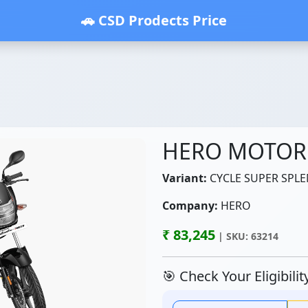
🚗 CSD Prodects Price
HERO MOTOR
Variant:
CYCLE SUPER SPLEN
Company:
HERO
₹ 83,245
| SKU: 63214
🎯 Check Your Eligibili