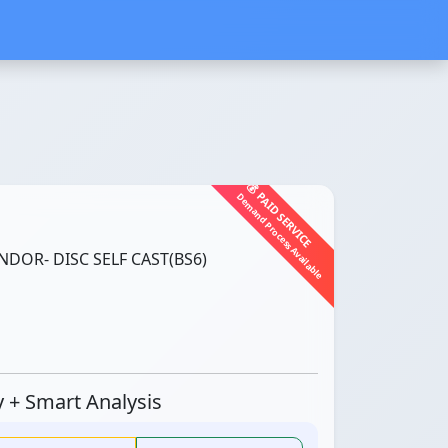
💰 PAID SERVICE
Demand Process Available
DOR- DISC SELF CAST(BS6)
ty + Smart Analysis