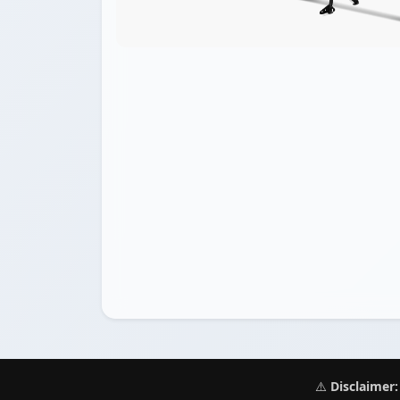
⚠️
Disclaimer: