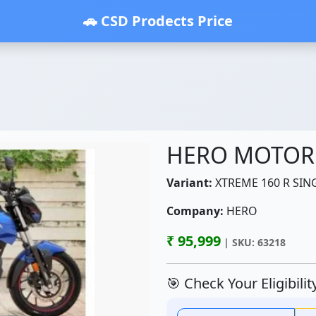
🚗 CSD Prodects Price
HERO MOTOR
Variant:
XTREME 160 R SIN
Company:
HERO
₹ 95,999
| SKU: 63218
🎯 Check Your Eligibili