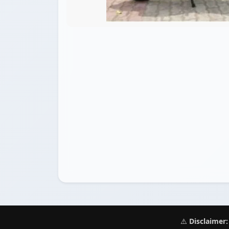
⚠️
Disclaimer: