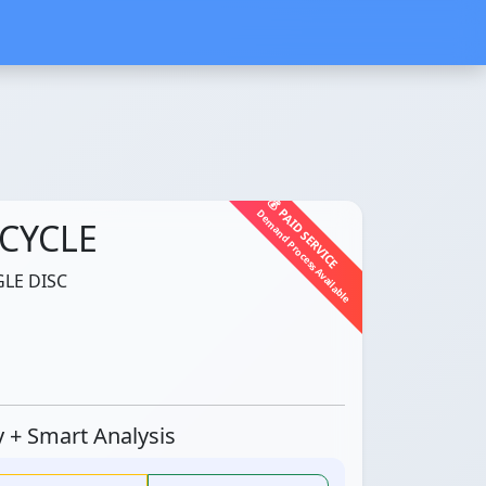
💰 PAID SERVICE
Demand Process Available
CYCLE
GLE DISC
ty + Smart Analysis