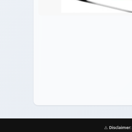
⚠️
Disclaimer: