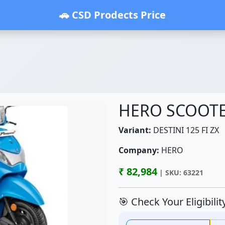
🚗 CSD Prodects Price
HERO SCOOT
Variant:
DESTINI 125 FI ZX
Company:
HERO
₹ 82,984
| SKU: 63221
🎯 Check Your Eligibili