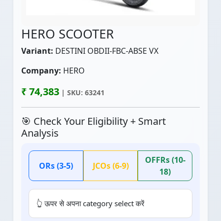
HERO SCOOTER
Variant:
DESTINI OBDII-FBC-ABSE VX
Company:
HERO
₹ 74,383
| SKU: 63241
🎯 Check Your Eligibility + Smart
Analysis
OFFRs (10-
ORs (3-5)
JCOs (6-9)
18)
👆 ऊपर से अपना category select करें