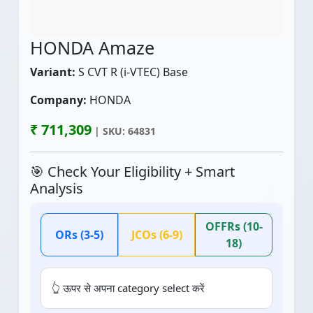
HONDA Amaze
Variant:
S CVT R (i-VTEC) Base
Company:
HONDA
₹ 711,309
| SKU: 64831
🎯 Check Your Eligibility + Smart
Analysis
OFFRs (10-
ORs (3-5)
JCOs (6-9)
18)
👆 ऊपर से अपना category select करें