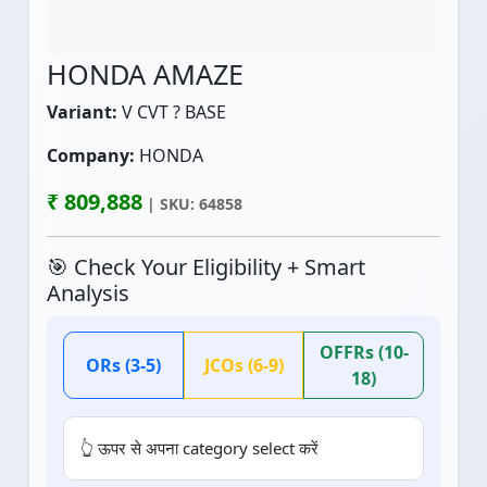
HONDA AMAZE
Variant:
V CVT ? BASE
Company:
HONDA
₹ 809,888
| SKU: 64858
🎯 Check Your Eligibility + Smart
Analysis
OFFRs (10-
ORs (3-5)
JCOs (6-9)
18)
👆 ऊपर से अपना category select करें