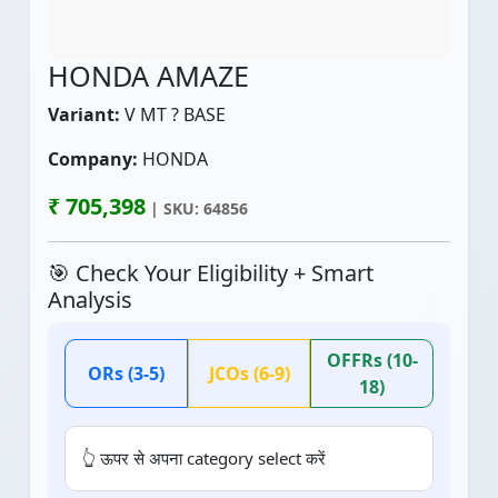
HONDA AMAZE
Variant:
V MT ? BASE
Company:
HONDA
₹ 705,398
| SKU: 64856
🎯 Check Your Eligibility + Smart
Analysis
OFFRs (10-
ORs (3-5)
JCOs (6-9)
18)
👆 ऊपर से अपना category select करें