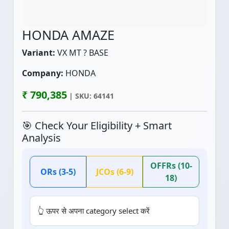
HONDA AMAZE
Variant:
VX MT ? BASE
Company:
HONDA
₹ 790,385
| SKU: 64141
🎯 Check Your Eligibility + Smart
Analysis
OFFRs (10-
ORs (3-5)
JCOs (6-9)
18)
👆 ऊपर से अपना category select करें