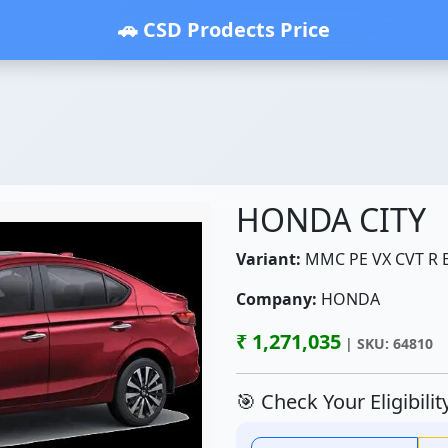
🚗 CSD Prodects Price
HONDA CITY
Variant:
MMC PE VX CVT R 
Company:
HONDA
₹ 1,271,035
| SKU: 64810
🎯 Check Your Eligibili