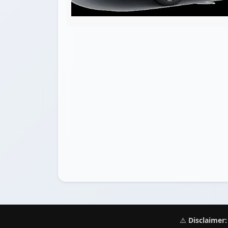
⚠️
Disclaimer: