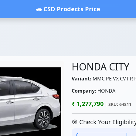
🚗 CSD Prodects Price
HONDA CITY
Variant:
MMC PE VX CVT R P
Company:
HONDA
₹ 1,277,790
| SKU: 64811
🎯 Check Your Eligibili