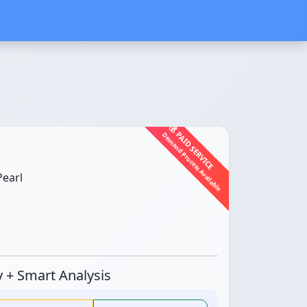
💰 PAID SERVICE
Demand Process Available
earl
ty + Smart Analysis