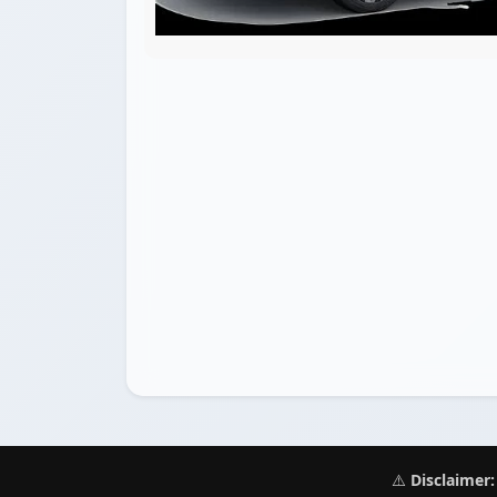
⚠️
Disclaimer: