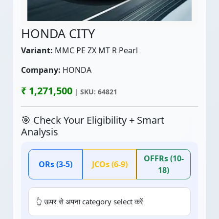
HONDA CITY
Variant:
MMC PE ZX MT R Pearl
Company:
HONDA
₹ 1,271,500
| SKU: 64821
🎯 Check Your Eligibility + Smart
Analysis
OFFRs (10-
ORs (3-5)
JCOs (6-9)
18)
👆 ऊपर से अपना category select करें