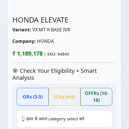
HONDA ELEVATE
Variant:
VX MT R BASE IVR
Company:
HONDA
₹ 1,189,178
| SKU: 64843
🎯 Check Your Eligibility + Smart
Analysis
OFFRs (10-
ORs (3-5)
JCOs (6-9)
18)
👆 ऊपर से अपना category select करें