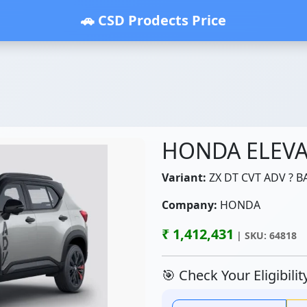
🚗 CSD Prodects Price
HONDA ELEVA
Variant:
ZX DT CVT ADV ? B
Company:
HONDA
₹ 1,412,431
| SKU: 64818
🎯 Check Your Eligibili