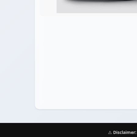
⚠️
Disclaimer: