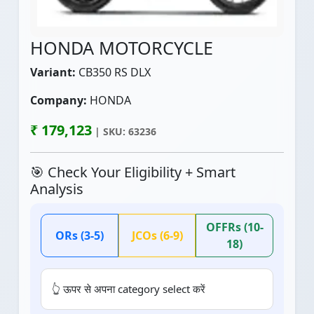
HONDA MOTORCYCLE
Variant:
CB350 RS DLX
Company:
HONDA
₹ 179,123
| SKU: 63236
🎯 Check Your Eligibility + Smart
Analysis
OFFRs (10-
ORs (3-5)
JCOs (6-9)
18)
👆 ऊपर से अपना category select करें