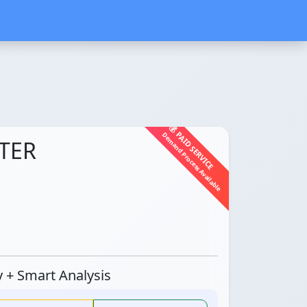
💰 PAID SERVICE
Demand Process Available
TER
ty + Smart Analysis