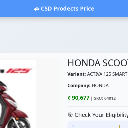
🚗 CSD Prodects Price
HONDA SCOO
Variant:
ACTIVA 125 SMART
Company:
HONDA
₹ 90,677
| SKU: 64012
🎯 Check Your Eligibili