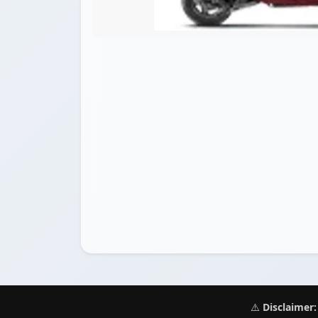
⚠️
Disclaimer: