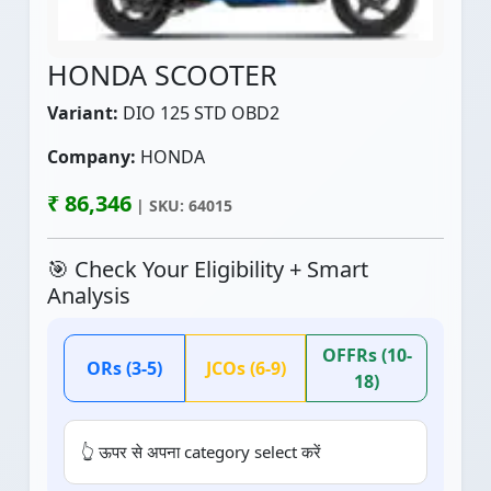
HONDA SCOOTER
Variant:
DIO 125 STD OBD2
Company:
HONDA
₹ 86,346
| SKU: 64015
🎯 Check Your Eligibility + Smart
Analysis
OFFRs (10-
ORs (3-5)
JCOs (6-9)
18)
👆 ऊपर से अपना category select करें