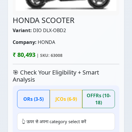
HONDA SCOOTER
Variant:
DIO DLX-OBD2
Company:
HONDA
₹ 80,493
| SKU: 63008
🎯 Check Your Eligibility + Smart
Analysis
OFFRs (10-
ORs (3-5)
JCOs (6-9)
18)
👆 ऊपर से अपना category select करें