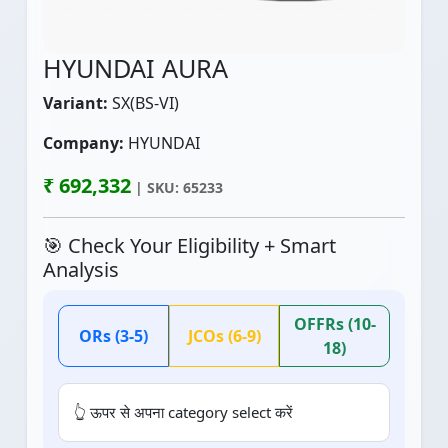
HYUNDAI AURA
Variant:
SX(BS-VI)
Company:
HYUNDAI
₹ 692,332
| SKU: 65233
🎯 Check Your Eligibility + Smart
Analysis
OFFRs (10-
ORs (3-5)
JCOs (6-9)
18)
👆 ऊपर से अपना category select करें