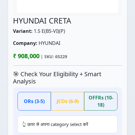
HYUNDAI CRETA
Variant:
1.5 E(BS-VI)(P)
Company:
HYUNDAI
₹ 908,000
| SKU: 65229
🎯 Check Your Eligibility + Smart
Analysis
OFFRs (10-
ORs (3-5)
JCOs (6-9)
18)
👆 ऊपर से अपना category select करें