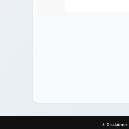
⚠️
Disclaimer: