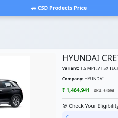
🚗 CSD Prodects Price
HYUNDAI CRE
Variant:
1.5 MPI IVT SX TEC
Company:
HYUNDAI
₹ 1,464,941
| SKU: 64096
🎯 Check Your Eligibili