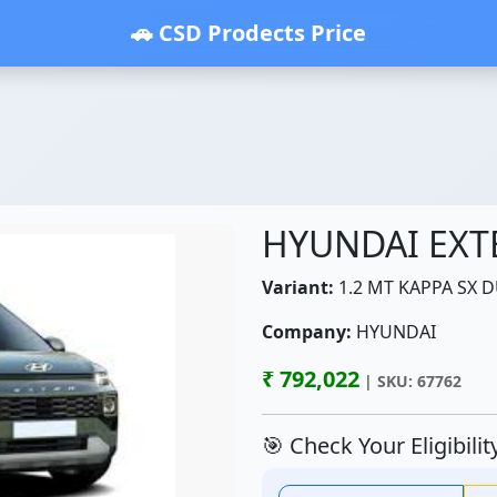
🚗 CSD Prodects Price
HYUNDAI EXT
Variant:
1.2 MT KAPPA SX 
Company:
HYUNDAI
₹ 792,022
| SKU: 67762
🎯 Check Your Eligibili