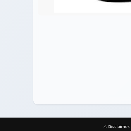
⚠️
Disclaimer: