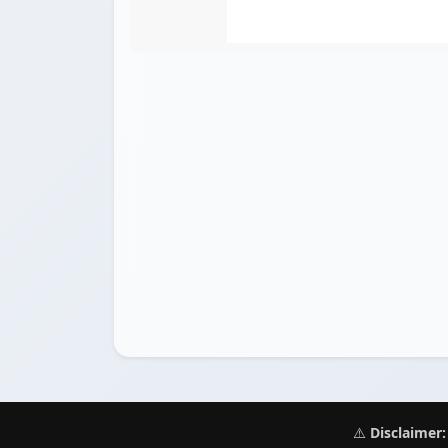
⚠️
Disclaimer: