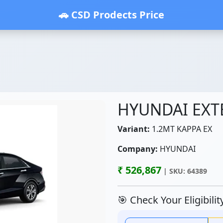
🚗 CSD Prodects Price
HYUNDAI EXT
Variant:
1.2MT KAPPA EX
Company:
HYUNDAI
₹ 526,867
| SKU: 64389
🎯 Check Your Eligibili