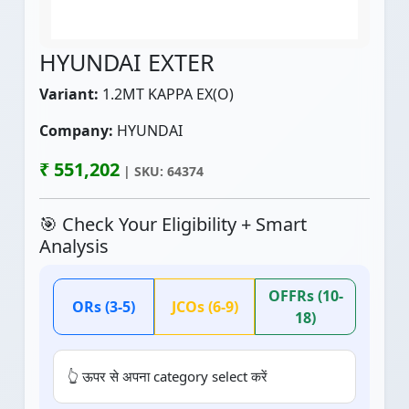
HYUNDAI EXTER
Variant:
1.2MT KAPPA EX(O)
Company:
HYUNDAI
₹ 551,202
| SKU: 64374
🎯 Check Your Eligibility + Smart
Analysis
OFFRs (10-
ORs (3-5)
JCOs (6-9)
18)
👆 ऊपर से अपना category select करें