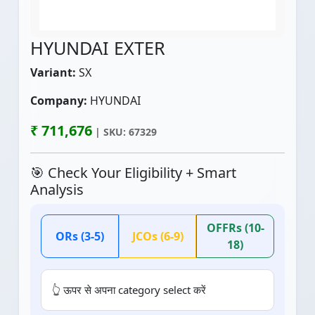
HYUNDAI EXTER
Variant:
SX
Company:
HYUNDAI
₹ 711,676
| SKU: 67329
🎯 Check Your Eligibility + Smart
Analysis
OFFRs (10-
ORs (3-5)
JCOs (6-9)
18)
👆 ऊपर से अपना category select करें