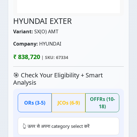
HYUNDAI EXTER
Variant:
SX(O) AMT
Company:
HYUNDAI
₹ 838,720
| SKU: 67334
🎯 Check Your Eligibility + Smart
Analysis
OFFRs (10-
ORs (3-5)
JCOs (6-9)
18)
👆 ऊपर से अपना category select करें