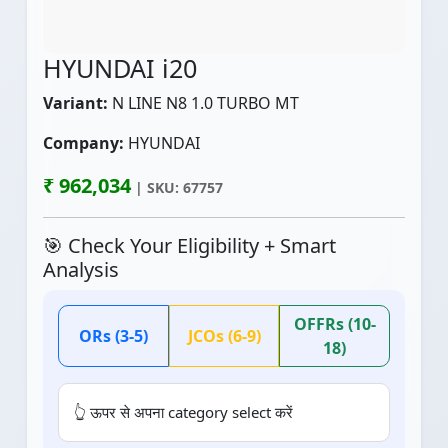
HYUNDAI i20
Variant:
N LINE N8 1.0 TURBO MT
Company:
HYUNDAI
₹ 962,034
| SKU: 67757
🎯 Check Your Eligibility + Smart
Analysis
OFFRs (10-
ORs (3-5)
JCOs (6-9)
18)
👆 ऊपर से अपना category select करें