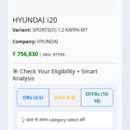
HYUNDAI i20
Variant:
SPORTS(O) 1.2 KAPPA MT
Company:
HYUNDAI
₹ 756,830
| SKU: 67755
🎯 Check Your Eligibility + Smart
Analysis
OFFRs (10-
ORs (3-5)
JCOs (6-9)
18)
👆 ऊपर से अपना category select करें