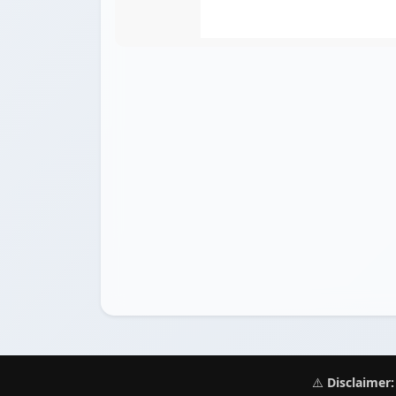
⚠️
Disclaimer: