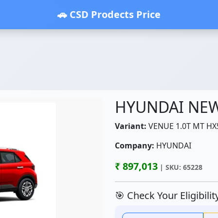
🚗 CSD Prodects Price
HYUNDAI NE
Variant:
VENUE 1.0T MT HX
Company:
HYUNDAI
₹ 897,013
| SKU: 65228
🎯 Check Your Eligibili