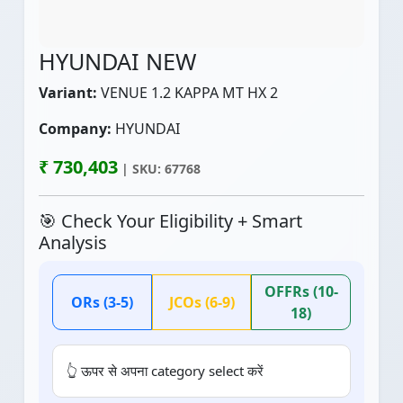
HYUNDAI NEW
Variant:
VENUE 1.2 KAPPA MT HX 2
Company:
HYUNDAI
₹ 730,403
| SKU: 67768
🎯 Check Your Eligibility + Smart
Analysis
OFFRs (10-
ORs (3-5)
JCOs (6-9)
18)
👆 ऊपर से अपना category select करें