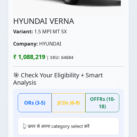
HYUNDAI VERNA
Variant:
1.5 MPI MT SX
Company:
HYUNDAI
₹ 1,088,219
| SKU: 64684
🎯 Check Your Eligibility + Smart
Analysis
OFFRs (10-
ORs (3-5)
JCOs (6-9)
18)
👆 ऊपर से अपना category select करें