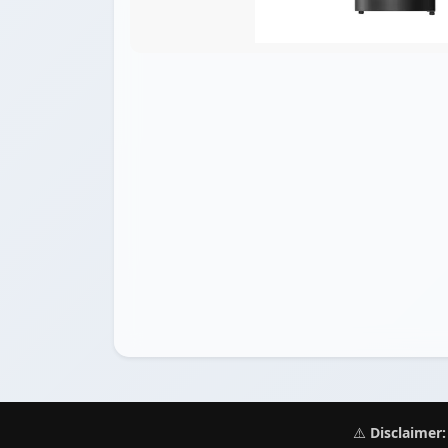
⚠️
Disclaimer: