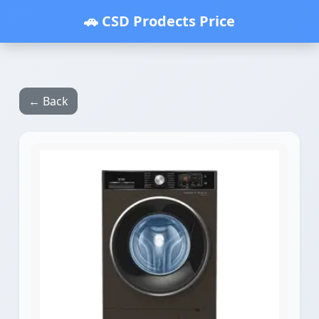
🚗 CSD Prodects Price
← Back