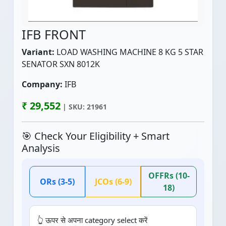
IFB FRONT
Variant:
LOAD WASHING MACHINE 8 KG 5 STAR
SENATOR SXN 8012K
Company:
IFB
₹ 29,552
| SKU: 21961
🎯 Check Your Eligibility + Smart
Analysis
OFFRs (10-
ORs (3-5)
JCOs (6-9)
18)
👆 ऊपर से अपना category select करें