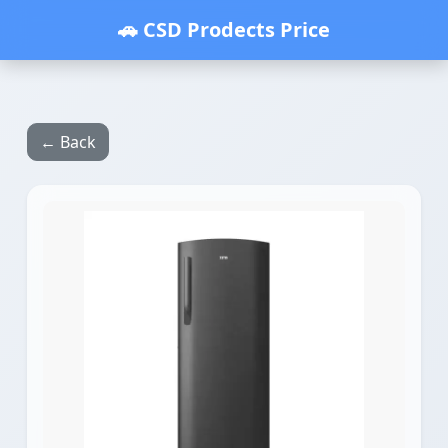
🚗 CSD Prodects Price
← Back