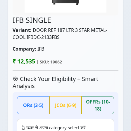
IFB SINGLE
Variant:
DOOR REF 187 LTR 3 STAR METAL-
COOL IFBDC-2133FBS
Company:
IFB
₹ 12,535
| SKU: 19062
🎯 Check Your Eligibility + Smart
Analysis
OFFRs (10-
ORs (3-5)
JCOs (6-9)
18)
👆 ऊपर से अपना category select करें