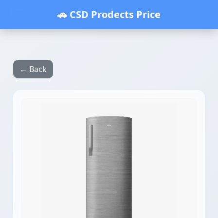
🚗 CSD Prodects Price
← Back