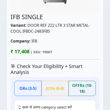
IFB SINGLE
Variant:
DOOR REF 222 LTR 3 STAR METAL-
COOL IFBDC-2483FBS
Company:
IFB
₹ 17,408
| SKU: 19067
🎯 Check Your Eligibility + Smart
Analysis
OFFRs (10-
ORs (3-5)
JCOs (6-9)
18)
👆 ऊपर से अपना category select करें